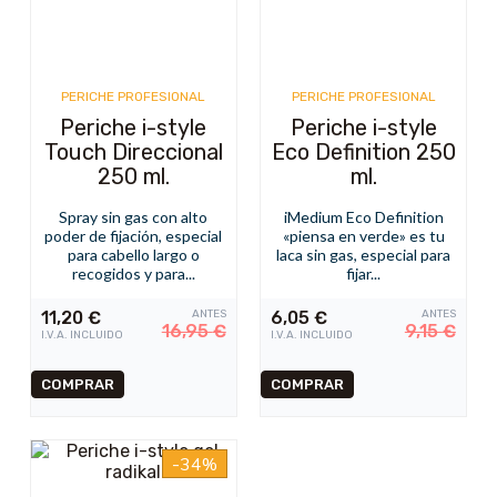
PERICHE PROFESIONAL
PERICHE PROFESIONAL
Periche i-style
Periche i-style
Touch Direccional
Eco Definition 250
250 ml.
ml.
Spray sin gas con alto
iMedium Eco Definition
poder de fijación, especial
«piensa en verde» es tu
para cabello largo o
laca sin gas, especial para
recogidos y para...
fijar...
11,20
€
ANTES
6,05
€
ANTES
16,95
€
9,15
€
I.V.A. INCLUIDO
I.V.A. INCLUIDO
-34%