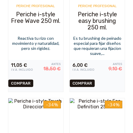
PERICHE PROFESIONAL
PERICHE PROFESIONAL
Periche i-style
Periche i-style
Free Wave 250 ml.
easy brushing
250 ml.
Reactiva tu rizo con
Es tu brushing de peinado
movimiento y naturalidad,
especial para fijar diseños
pero sin rigidez.
que requieran una fijacion
suave,...
11,05
€
ANTES
6,00
€
ANTES
18,50
€
9,10
€
I.V.A. INCLUIDO
I.V.A. INCLUIDO
-34%
-34%