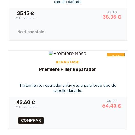
cabello dañado
25,15
€
ANTES
38,05
€
I.V.A. INCLUIDO
No disponible
-34%
KERASTASE
Premiere Filler Reparador
Tratamiento reparador anti-rotura para todo tipo de
cabello dañado.
42,60
€
ANTES
64,40
€
I.V.A. INCLUIDO