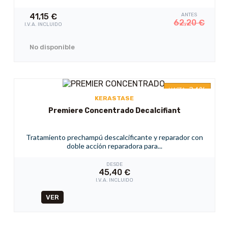
41,15
€
ANTES
62,20
€
I.V.A. INCLUIDO
No disponible
-34%
HASTA
KERASTASE
Premiere Concentrado Decalcifiant
Tratamiento prechampú descalcificante y reparador con
doble acción reparadora para...
DESDE
45,40
€
I.V.A. INCLUIDO
VER