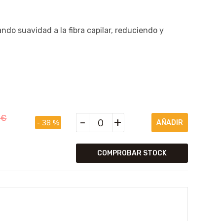
do suavidad a la fibra capilar, reduciendo y
5
€
-
+
- 38 %
COMPROBAR STOCK