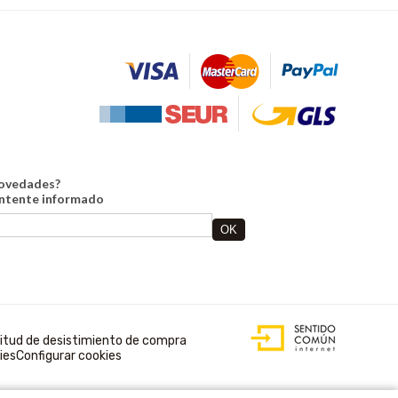
novedades?
antente informado
DISEÑO WEB
ACCESIBLE CON
citud de desistimiento de compra
GESTOR DE
ies
Configurar cookies
CONTENIDOS