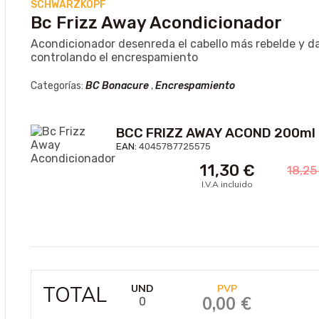
SCHWARZKOPF
Bc Frizz Away Acondicionador
Acondicionador desenreda el cabello más rebelde y dan
controlando el encrespamiento
Categorías:
BC Bonacure
,
Encrespamiento
BCC FRIZZ AWAY ACOND 200ml
EAN:
4045787725575
11,30
€
18,2
I.V.A incluido
TOTAL
UND
PVP
0,00 €
0