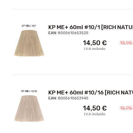
KP ME+ 60ml #10/1 [RICH NAT
EAN:
8005610653525
14,50
€
15,9
I.V.A incluido
KP ME+ 60ml #10/16 [RICH NA
EAN:
8005610653945
14,50
€
15,9
I.V.A incluido