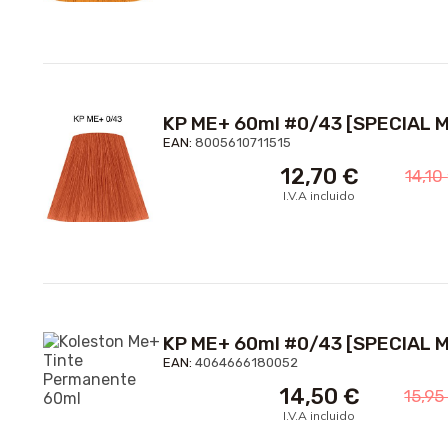
KP ME+ 60ml #0/43 [SPECIAL M
EAN:
8005610711515
12,70
€
14,10
I.V.A incluido
KP ME+ 60ml #0/43 [SPECIAL M
EAN:
4064666180052
14,50
€
15,9
I.V.A incluido