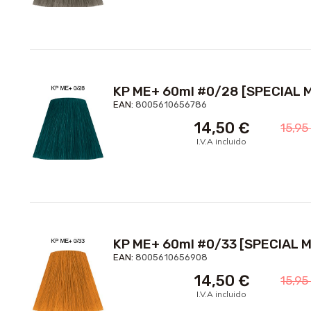
KP ME+ 60ml #0/28 [SPECIAL M
EAN:
8005610656786
14,50
€
15,9
I.V.A incluido
KP ME+ 60ml #0/33 [SPECIAL M
EAN:
8005610656908
14,50
€
15,9
I.V.A incluido