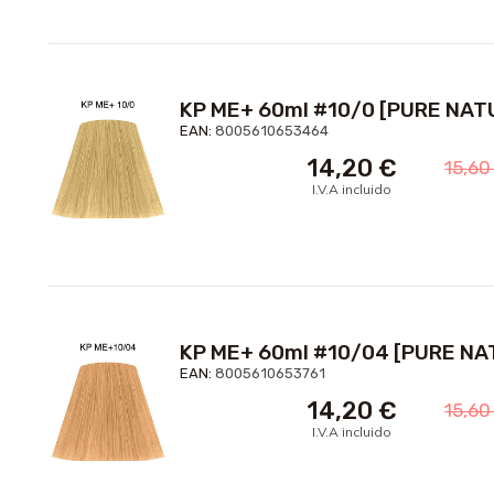
KP ME+ 60ml #10/0 [PURE NAT
EAN:
8005610653464
14,20
€
15,6
I.V.A incluido
KP ME+ 60ml #10/04 [PURE N
EAN:
8005610653761
14,20
€
15,6
I.V.A incluido