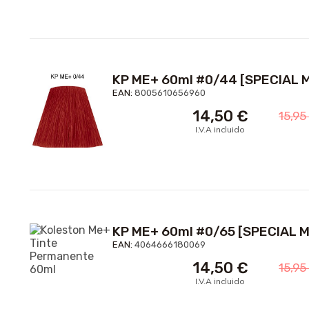
KP ME+ 60ml #0/44 [SPECIAL M
EAN:
8005610656960
14,50
€
15,9
I.V.A incluido
KP ME+ 60ml #0/65 [SPECIAL M
EAN:
4064666180069
14,50
€
15,9
I.V.A incluido