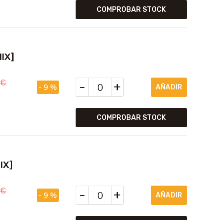
COMPROBAR STOCK
IX]
5
€
-
+
- 9 %
COMPROBAR STOCK
IX]
5
€
-
+
- 9 %