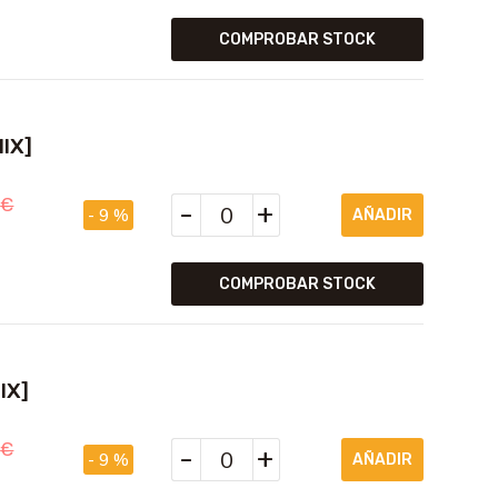
COMPROBAR STOCK
IX]
5
€
-
+
- 9 %
COMPROBAR STOCK
IX]
5
€
-
+
- 9 %