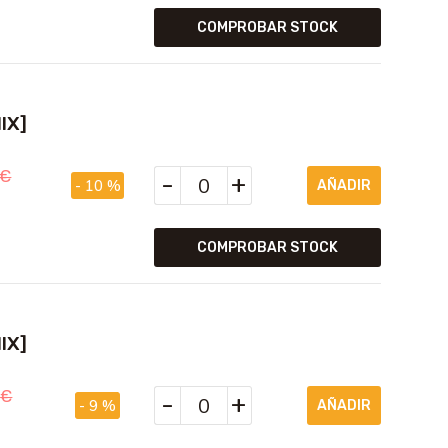
COMPROBAR STOCK
IX]
€
-
+
- 10 %
COMPROBAR STOCK
IX]
5
€
-
+
- 9 %