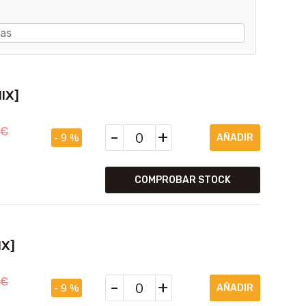
IX]
5
€
-
+
- 9 %
COMPROBAR STOCK
IX]
5
€
-
+
- 9 %