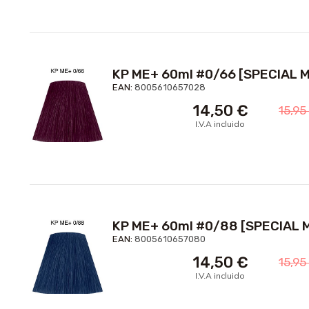
KP ME+ 60ml #0/66 [SPECIAL M
EAN:
8005610657028
14,50
€
15,9
I.V.A incluido
KP ME+ 60ml #0/88 [SPECIAL M
EAN:
8005610657080
14,50
€
15,9
I.V.A incluido