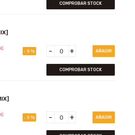
COMPROBAR STOCK
IX]
5
€
-
+
- 9 %
COMPROBAR STOCK
IX]
5
€
-
+
- 9 %