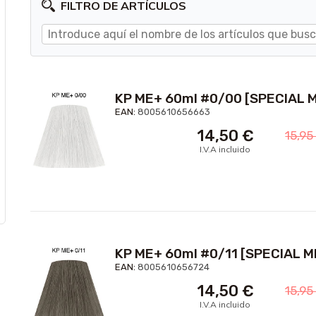
FILTRO DE ARTÍCULOS
KP ME+ 60ml #0/00 [SPECIAL M
EAN:
8005610656663
14,50
€
15,9
I.V.A incluido
KP ME+ 60ml #0/11 [SPECIAL M
EAN:
8005610656724
14,50
€
15,9
I.V.A incluido