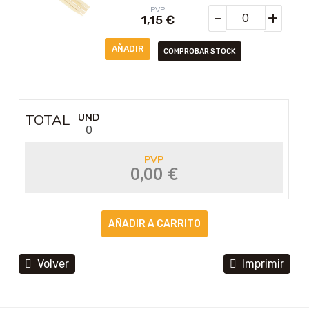
PVP
-
+
1,15
€
COMPROBAR STOCK
TOTAL
UND
0
PVP
0,00 €
Volver
Imprimir