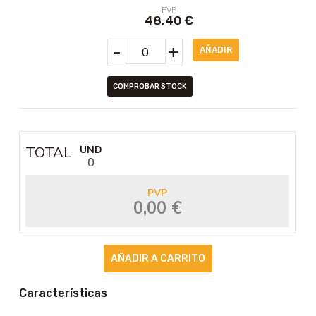
PVP
48,40
€
-
+
COMPROBAR STOCK
TOTAL
UND
0
PVP
0,00 €
Características