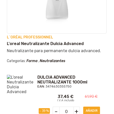
L`ORÉAL PROFESSIONNEL
L'oreal Neutralizante Dulcia Advanced
Neutralizante para permanente dulcia advanced.
Categorías:
Forma
,
Neutralizantes
DULCIA ADVANCED
NEUTRALIZANTE 1000ml
EAN:
3474630355750
37,45
€
61,90
€
I.V.A incluido
-
+
- 39 %