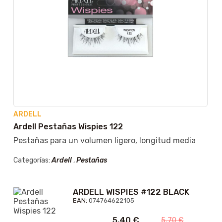
ARDELL
Ardell Pestañas Wispies 122
Pestañas para un volumen ligero, longitud media
Categorías:
Ardell
,
Pestañas
ARDELL WISPIES #122 BLACK
EAN:
074764622105
5,40
€
5,70
€