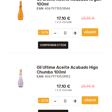
100ml
EAN:
4067971053844
17,10
€
25,90
€
I.V.A incluido
-
+
- 34 %
COMPROBAR STOCK
Oil Ultime Aceite Acabado Higo
Chumbo 100ml
EAN:
4067971053882
17,10
€
25,90
€
I.V.A incluido
-
+
- 34 %