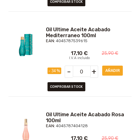
COMPROBAR STOCK
Oil Ultime Aceite Acabado
Mediterraneo 100ml
EAN:
4045787539615
17,10
€
25,90
€
I.V.A incluido
-
+
- 34 %
COMPROBAR STOCK
Oil Ultime Aceite Acabado Rosa
100ml
EAN:
4045787404128
17,10
€
25,90
€