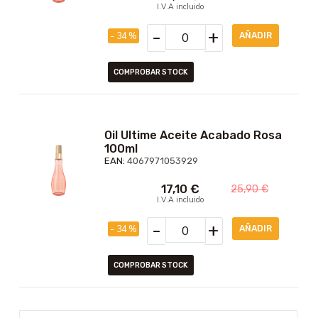
I.V.A incluido
-
+
- 34 %
COMPROBAR STOCK
Oil Ultime Aceite Acabado Rosa
100ml
EAN:
4067971053929
17,10
€
25,90
€
I.V.A incluido
-
+
- 34 %
COMPROBAR STOCK