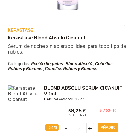
KERASTASE
Kerastase Blond Absolu Cicanuit
Sérum de noche sin aclarado, ideal para todo tipo de
rubios.
Categorías:
Recién llegados
,
Blond Absolú
,
Cabellos
Rubios y Blancos
,
Cabellos Rubios y Blancos
BLOND ABSOLU SERUM CICANUIT
90ml
EAN:
3474636909292
38,25
€
57,85
€
I.V.A incluido
-
+
- 34 %