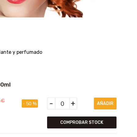
llante y perfumado
50ml
0
€
-
+
- 50 %
COMPROBAR STOCK