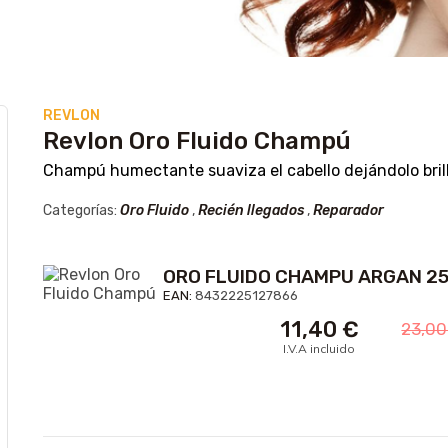
REVLON
Revlon Oro Fluido Champú
Champú humectante suaviza el cabello dejándolo bri
Categorías:
Oro Fluido
,
Recién llegados
,
Reparador
ORO FLUIDO CHAMPU ARGAN 2
EAN:
8432225127866
11,40
€
23,0
I.V.A incluido