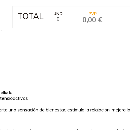
TOTAL
UND
PVP
0,00 €
0
elludo.
 tensioactivos
ta una sensación de bienestar, estimula la relajación, mejora l