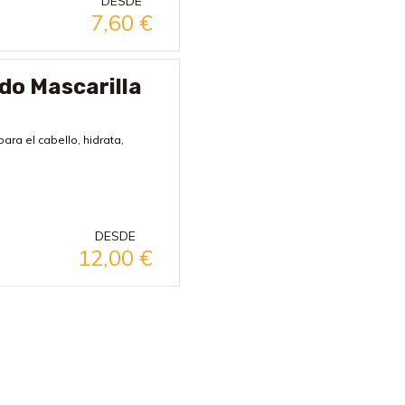
DESDE
7,60
€
ido Mascarilla
ara el cabello, hidrata,
DESDE
12,00
€