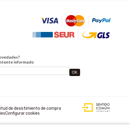
novedades?
antente informado
DISEÑO WEB
ACCESIBLE CON
citud de desistimiento de compra
GESTOR DE
ies
Configurar cookies
CONTENIDOS