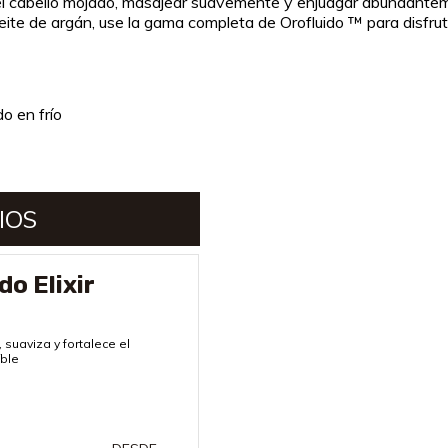
el cabello mojado, masajear suavemente y enjuagar abundante
e de argán, use la gama completa de Orofluido ™ para disfruta
o en frío
IOS
do Elixir
, suaviza y fortalece el
íble