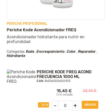
PERICHE PROFESIONAL
Periche Kode Acondicionador FREQ
Acondicionador hidratante para nutrir en
profundidad
Categorías:
Kode
,
Encrespamiento
,
Color
,
Reparador
,
Hidratante
PERICHE KODE FREQ ACOND
FRECUENCIA 1000 ML
EAN:
8436002650103
15,45
€
23,40
€
I.V.A incluido
-
+
- 34 %