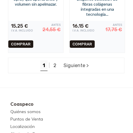
volumen sin apelmazar.
fibras colágenas
integradas en una
tecnología...
15,25
€
ANTES
16,15
€
ANTES
24,55
€
17,75
€
I.V.A. INCLUIDO
I.V.A. INCLUIDO
1
|
2
Siguiente >
Coaspeco
Quiénes somos
Puntos de Venta
Localización