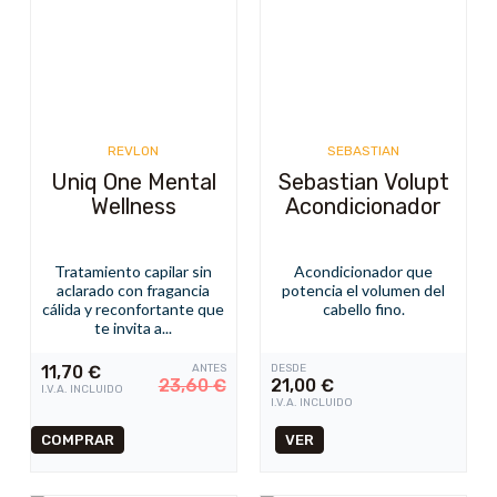
REVLON
SEBASTIAN
Uniq One Mental
Sebastian Volupt
Wellness
Acondicionador
Tratamiento capilar sin
Acondicionador que
aclarado con fragancia
potencia el volumen del
cálida y reconfortante que
cabello fino.
te invita a...
11,70
€
ANTES
DESDE
23,60
€
21,00
€
I.V.A. INCLUIDO
I.V.A. INCLUIDO
VER