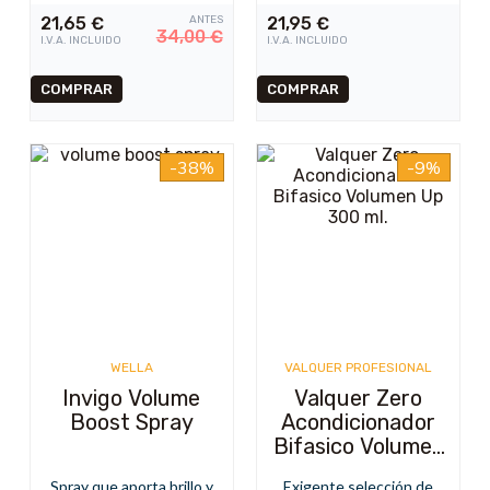
21,65
€
ANTES
21,95
€
34,00
€
I.V.A. INCLUIDO
I.V.A. INCLUIDO
-38%
-9%
WELLA
VALQUER PROFESIONAL
Invigo Volume
Valquer Zero
Boost Spray
Acondicionador
Bifasico Volumen
Up 300 ml.
Spray que aporta brillo y
Exigente selección de