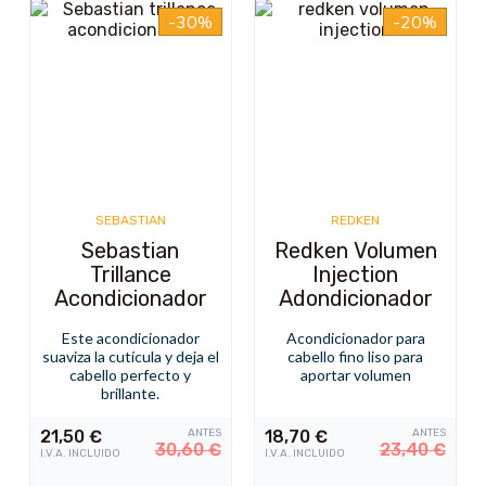
-30%
-20%
SEBASTIAN
REDKEN
Sebastian
Redken Volumen
Trillance
Injection
Acondicionador
Adondicionador
Este acondicionador
Acondicionador para
suaviza la cutícula y deja el
cabello fino liso para
cabello perfecto y
aportar volumen
brillante.
21,50
€
ANTES
18,70
€
ANTES
30,60
€
23,40
€
I.V.A. INCLUIDO
I.V.A. INCLUIDO