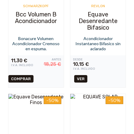
SCHWARZKOPF
REVLON
Bcc Volumen B
Equave
Acondicionador
Desenredante
Bifasico
Bonacure Volumen
Acondicionador
Acondicionador Cremoso
Instantaneo Bifasico sin
en espuma.
aclarado
11,30
€
ANTES
DESDE
18,25
€
10,15
€
I.V.A. INCLUIDO
I.V.A. INCLUIDO
VER
-50%
-50%