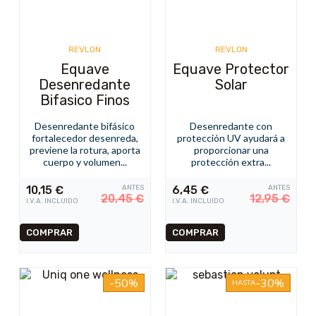
REVLON
REVLON
Equave
Equave Protector
Desenredante
Solar
Bifasico Finos
Desenredante bifásico
Desenredante con
fortalecedor desenreda,
protección UV ayudará a
previene la rotura, aporta
proporcionar una
cuerpo y volumen...
protección extra...
10,15
€
ANTES
6,45
€
ANTES
20,45
€
12,95
€
I.V.A. INCLUIDO
I.V.A. INCLUIDO
-50%
-30%
HASTA