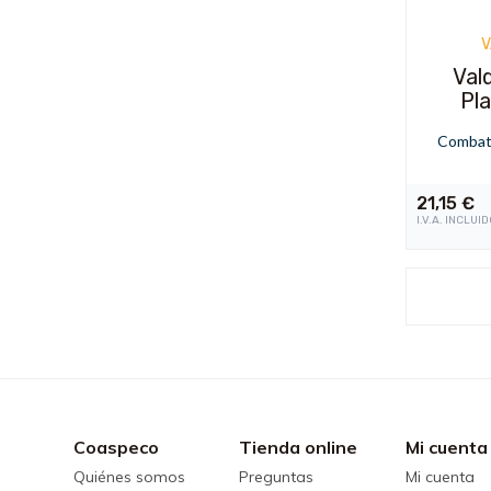
V
Val
Pla
Combate
21,15
€
I.V.A. INCLUI
Coaspeco
Tienda online
Mi cuenta
Quiénes somos
Preguntas
Mi cuenta