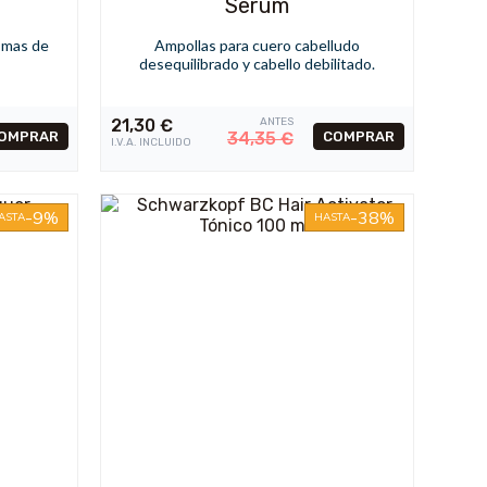
Serum
 mas de
Ampollas para cuero cabelludo
desequilibrado y cabello debilitado.
21,30
€
ANTES
34,35
€
I.V.A. INCLUIDO
-9%
-38%
ASTA
HASTA