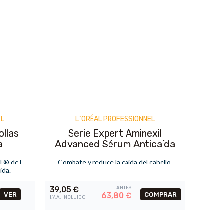
EL
L`ORÉAL PROFESSIONNEL
ollas
Serie Expert Aminexil
a
Advanced Sérum Anticaída
l ® de L
Combate y reduce la caída del cabello.
ida.
39,05
€
ANTES
VER
63,80
€
I.V.A. INCLUIDO