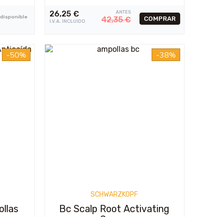
26,25
€
ANTES
 disponible
42,35
€
I.V.A. INCLUIDO
-50%
-38%
SCHWARZKOPF
llas
Bc Scalp Root Activating