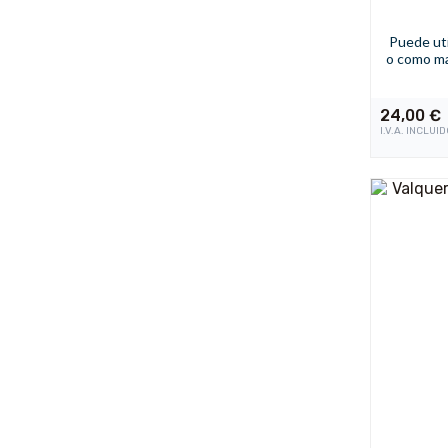
Wahl Profesional
Wella Professionals
Puede ut
o como mas
Yunsey
24,00
€
I.V.A. INCLUI