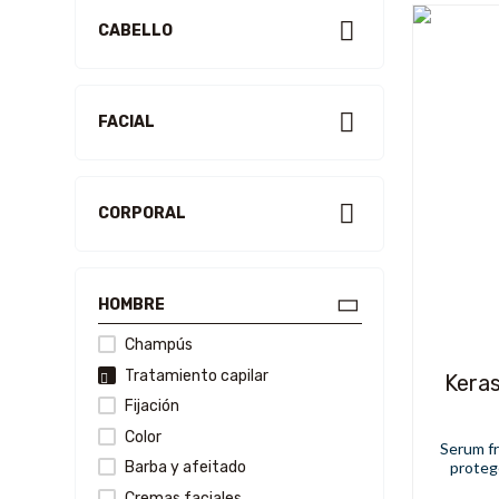
Disprof
CABELLO
Eurostil
Eva Rogado
Fanola
FACIAL
Gamma+
GHD
Giubra
CORPORAL
Kativa
L`Oréal Professionnel
Maystar
HOMBRE
Mimare
Molly Lac
Champús
Moser
Tratamiento capilar
Kera
My Hair
Fijación
Niegeloh
Color
Serum fre
Olaplex
proteg
Barba y afeitado
Panasonic
Cremas faciales