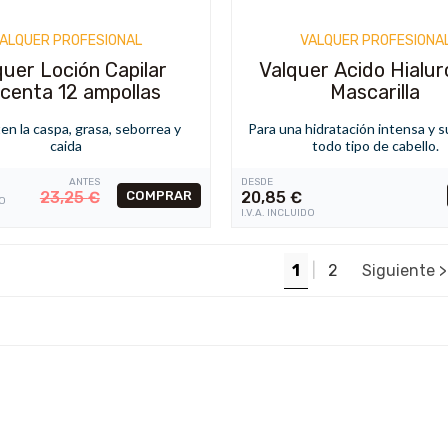
ALQUER PROFESIONAL
VALQUER PROFESIONA
quer Loción Capilar
Valquer Acido Hialur
centa 12 ampollas
Mascarilla
n la caspa, grasa, seborrea y
Para una hidratación intensa y s
caida
todo tipo de cabello.
ANTES
DESDE
23,25
€
20,85
€
DO
I.V.A. INCLUIDO
1
|
2
Siguiente 