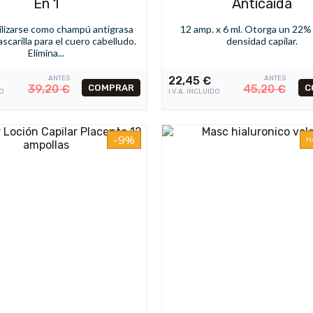
En 1
Anticaída
ilizarse como champú antigrasa
12 amp. x 6 ml. Otorga un 22%
carilla para el cuero cabelludo.
densidad capilar.
Elimina...
ANTES
22,45
€
ANTES
39,20
€
45,20
€
DO
I.V.A. INCLUIDO
-9%
H