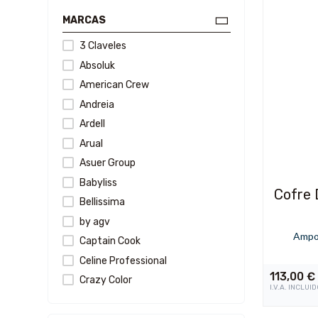
MARCAS
3 Claveles
Absoluk
American Crew
Andreia
Ardell
Arual
Asuer Group
Babyliss
Cofre 
Bellissima
by agv
Ampol
Captain Cook
Celine Professional
113,00
€
Crazy Color
I.V.A. INCLUI
D`Bullón / Valquer Origins