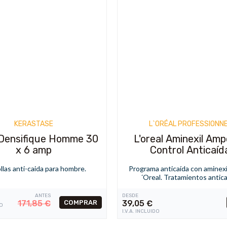
KERASTASE
L`ORÉAL PROFESSIONN
Densifique Homme 30
L'oreal Aminexil Amp
x 6 amp
Control Anticaíd
las anti-caida para hombre.
Programa anticaída con aminexi
´Oreal. Tratamientos antica
ANTES
DESDE
171,85
€
39,05
€
DO
I.V.A. INCLUIDO