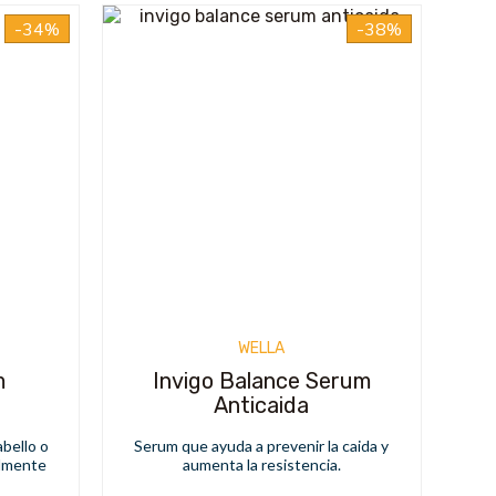
-34%
-38%
WELLA
m
Invigo Balance Serum
Anticaida
abello o
Serum que ayuda a prevenir la caida y
almente
aumenta la resistencia.