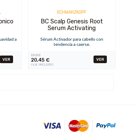
L
SCHWARZKOPF
onico
BC Scalp Genesis Root
Serum Activating
uavidad a
Sérum Activador para cabello con
tendencia a caerse.
DESDE
VER
VER
20,45
€
I.V.A. INCLUIDO
>