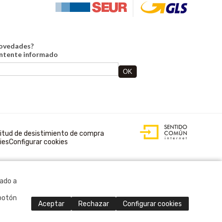
novedades?
antente informado
DISEÑO WEB
ACCESIBLE CON
citud de desistimiento de compra
GESTOR DE
ies
Configurar cookies
CONTENIDOS
rado a
 botón
Aceptar
Rechazar
Configurar cookies