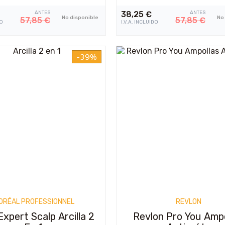
ANTES
38,25
€
ANTES
No disponible
No
57,85
€
57,85
€
DO
I.V.A. INCLUIDO
-39%
`ORÉAL PROFESSIONNEL
REVLON
Expert Scalp Arcilla 2
Revlon Pro You Ampo