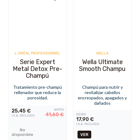
L`ORÉAL PROFESSIONNEL
WELLA
Serie Expert
Wella Ultimate
Metal Detox Pre-
Smooth Champu
Champú
Tratamiento pre-champú
Champú para nutrir y
rellenador que reduce la
revitalizar cabellos
porosidad.
encrespados, apagados y
dañados
25,45
€
ANTES
41,60
€
DESDE
I.V.A. INCLUIDO
17,90
€
I.V.A. INCLUIDO
No
disponible
VER