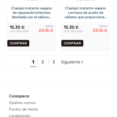
Champú tratante vegano
Champú tratante vegano
de reparación intensiva
con base de aceite de
diseñada con el valioso...
cáñamo que proporciona...
15,30
€
ANTES
15,30
€
ANTES
23,15
€
23,15
€
I.V.A. INCLUIDO
I.V.A. INCLUIDO
1
|
2
|
3
Siguiente >
Coaspeco
Quiénes somos
Puntos de Venta
Localización