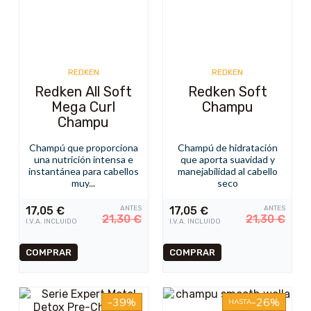
REDKEN
REDKEN
Redken All Soft
Redken Soft
Mega Curl
Champu
Champu
Champú que proporciona
Champú de hidratación
una nutrición intensa e
que aporta suavidad y
instantánea para cabellos
manejabilidad al cabello
muy...
seco
17,05
€
ANTES
17,05
€
ANTES
21,30
€
21,30
€
I.V.A. INCLUIDO
I.V.A. INCLUIDO
-39%
-26%
HASTA