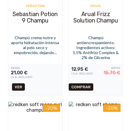
SEBASTIAN
ARUAL
Sebastian Potion
Arual Frizz
9 Champu
Solution Champu
Champú crema nutre y
Champú
aporta hidratación intensa
antiencrespamiento.
al pelo seco y
Ingredientes activos:
empobrecido, dejando...
1.5% Antifrizz Complex &
2% de Glicerina
DESDE
12,95
€
ANTES
21,00
€
15,70
€
I.V.A. INCLUIDO
I.V.A. INCLUIDO
VER
-20%
-20%