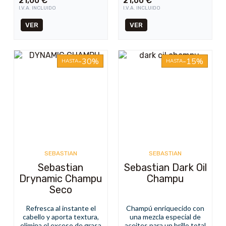
21,00
€
21,00
€
I.V.A. INCLUIDO
I.V.A. INCLUIDO
VER
VER
-30%
-15%
HASTA
HASTA
SEBASTIAN
SEBASTIAN
Sebastian
Sebastian Dark Oil
Drynamic Champu
Champu
Seco
Refresca al instante el
Champú enriquecido con
cabello y aporta textura,
una mezcla especial de
elimina el exceso de grasa
aceites para un brillo total