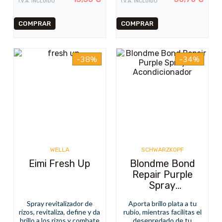
I.V.A. INCLUIDO
I.V.A. INCLUIDO
-38%
-34%
WELLA
SCHWARZKOPF
Eimi Fresh Up
Blondme Bond
Repair Purple
Spray
Acondicionador
Spray revitalizador de
Aporta brillo plata a tu
rizos, revitaliza, define y da
rubio, mientras facilitas el
brillo a los rizos y combate
desenredado de tu