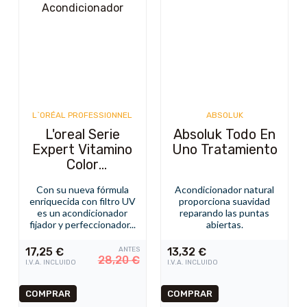
L`ORÉAL PROFESSIONNEL
ABSOLUK
L'oreal Serie
Absoluk Todo En
Expert Vitamino
Uno Tratamiento
Color
Acondicionador
Con su nueva fórmula
Acondicionador natural
enriquecida con filtro UV
proporciona suavidad
es un acondicionador
reparando las puntas
fijador y perfeccionador...
abiertas.
17,25
€
ANTES
13,32
€
28,20
€
I.V.A. INCLUIDO
I.V.A. INCLUIDO