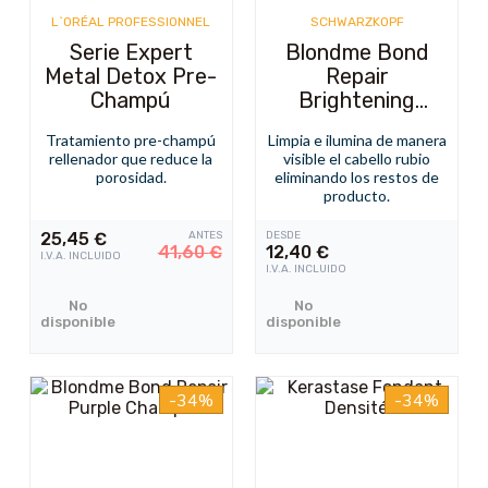
L`ORÉAL PROFESSIONNEL
SCHWARZKOPF
Serie Expert
Blondme Bond
Metal Detox Pre-
Repair
Champú
Brightening
Champú
Tratamiento pre-champú
Limpia e ilumina de manera
rellenador que reduce la
visible el cabello rubio
porosidad.
eliminando los restos de
producto.
25,45
€
ANTES
DESDE
41,60
€
12,40
€
I.V.A. INCLUIDO
I.V.A. INCLUIDO
No
No
disponible
disponible
-34%
-34%