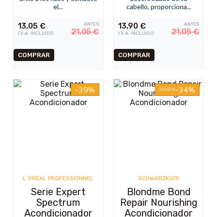
el...
cabello, proporciona...
13,05
€
ANTES
13,90
€
ANTES
21,05
€
21,05
€
I.V.A. INCLUIDO
I.V.A. INCLUIDO
-39%
-34%
HASTA
L`ORÉAL PROFESSIONNEL
SCHWARZKOPF
Serie Expert
Blondme Bond
Spectrum
Repair Nourishing
Acondicionador
Acondicionador