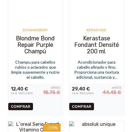
SCHWARZKOPF
KERASTASE
Blondme Bond
Kerastase
Repair Purple
Fondant Densité
Champú
200 ml.
Champu para cabellos
Acondicionador para
rubios o aclarados que
cabello afinado y fino.
limpia suavemente y nutre
Proporciona una textura
el cabello.
adicional, sustancia y...
12,40
€
ANTES
29,40
€
ANTES
18,75
€
44,45
€
I.V.A. INCLUIDO
I.V.A. INCLUIDO
-39%