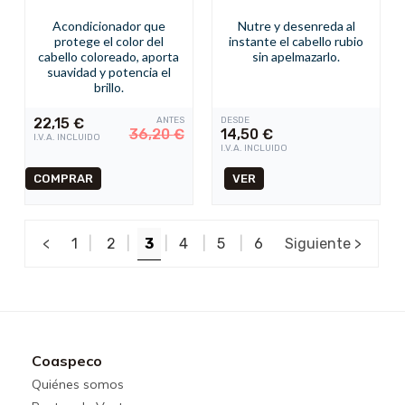
Acondicionador que
Nutre y desenreda al
protege el color del
instante el cabello rubio
cabello coloreado, aporta
sin apelmazarlo.
suavidad y potencia el
brillo.
22,15
€
ANTES
DESDE
36,20
€
14,50
€
I.V.A. INCLUIDO
I.V.A. INCLUIDO
VER
<
1
|
2
|
3
|
4
|
5
|
6
Siguiente >
Coaspeco
Quiénes somos